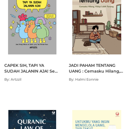
CAPEK SIH, TAPI YA
JADI PAHAM TENTANG
SUDAH JALANIN AJA! Seni
UANG : Cemasku Hilang,
Tetap Waras di Dunia
Hidup Lebih Tenang
By: Artzzil
By: Halmi Eonnie
yang Tak Pernah Puas