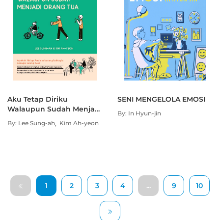
Aku Tetap Diriku
SENI MENGELOLA EMOSI
Walaupun Sudah Menjadi
By: In Hyun-jin
Orang Tua : NOT LOSING
By: Lee Sung-ah
Kim Ah-yeon
MYSELF IN MOTHERHOOD
1
2
3
4
...
9
10