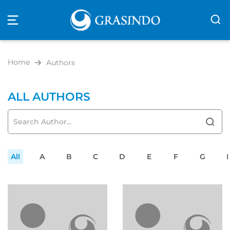
Open
navigation
Home
Authors
ALL AUTHORS
All
A
B
C
D
E
F
G