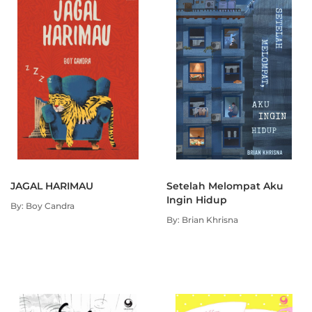
Menjaga agar tak runyam
dan mampu bangkit dari kesedihan.
Bukan di depan karena terlalu egois.
Bukan pula di belakang
karena terdengar terlalu lemah.
Karena memang kesejatian hati,
kemurnian nurani dan ketulusan sebuah perjuangan,
adalah soal bersama-sama.
Karena kita, memang sudah saling dipertemukan.
Bahkan sebelum roda waktu berdenting.
Rongga Langit Bekasi, 24 Mei 2016
JAGAL HARIMAU
Setelah Melompat Aku
Ingin Hidup
By: Boy Candra
By: Brian Khrisna